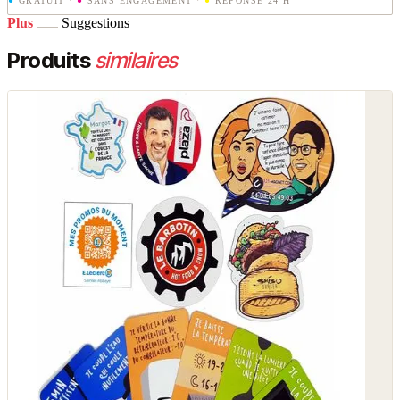
●
GRATUIT
·
●
SANS ENGAGEMENT
·
●
RÉPONSE 24 H
Plus
Suggestions
Produits
similaires