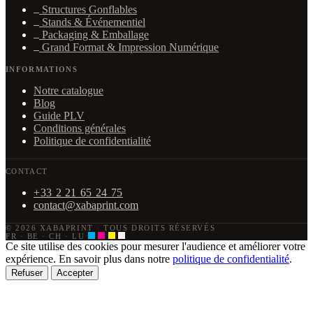
Structures Gonflables
Stands & Événementiel
Packaging & Emballage
Grand Format & Impression Numérique
INFORMATIONS
Notre catalogue
Blog
Guide PLV
Conditions générales
Politique de confidentialité
CONTACT
+33 2 21 65 24 75
contact@xabaprint.com
© 2026 XABAPRINT
·
TOUS DROITS RÉSERVÉS
FR · BE · CH · LU
Ce site utilise des cookies pour mesurer l'audience et améliorer votre
expérience. En savoir plus dans notre
politique de confidentialité
.
Refuser
Accepter