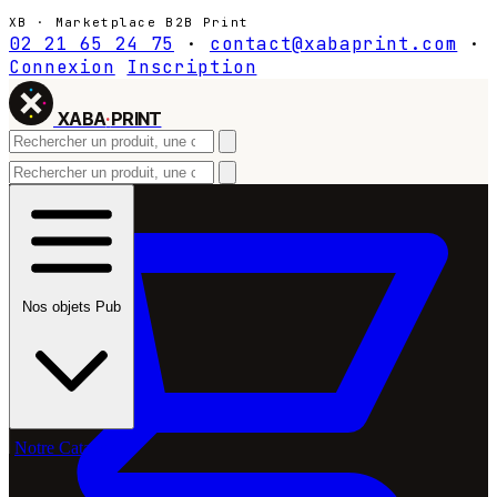
XB · Marketplace B2B Print
02 21 65 24 75
·
contact@xabaprint.com
·
Connexion
Inscription
XABA
·
PRINT
Nos objets Pub
Notre Catalogue