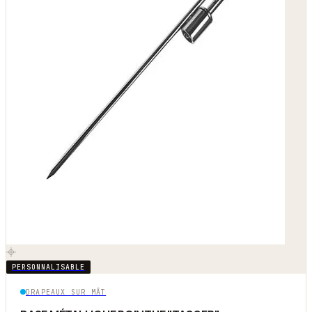
PERSONNALISABLE
DRAPEAUX SUR MÂT