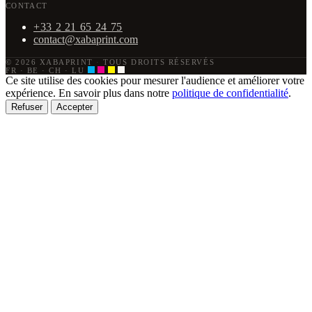
CONTACT
+33 2 21 65 24 75
contact@xabaprint.com
© 2026 XABAPRINT
·
TOUS DROITS RÉSERVÉS
FR · BE · CH · LU
Ce site utilise des cookies pour mesurer l'audience et améliorer votre
expérience. En savoir plus dans notre
politique de confidentialité
.
Refuser
Accepter