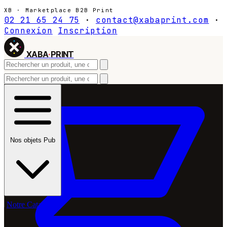
XB · Marketplace B2B Print
02 21 65 24 75
·
contact@xabaprint.com
·
Connexion
Inscription
XABA
·
PRINT
Nos objets Pub
Notre Catalogue