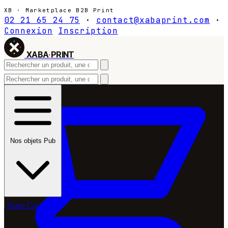
XB · Marketplace B2B Print
02 21 65 24 75
·
contact@xabaprint.com
·
Connexion
Inscription
XABA
·
PRINT
Nos objets Pub
Notre Catalogue