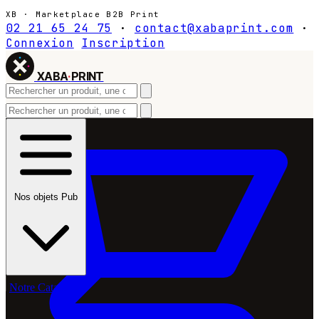
XB · Marketplace B2B Print
02 21 65 24 75
·
contact@xabaprint.com
·
Connexion
Inscription
XABA
·
PRINT
Nos objets Pub
Notre Catalogue