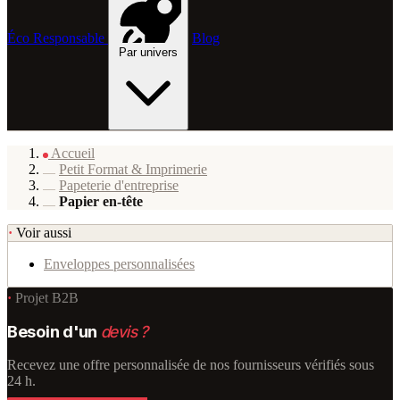
Éco Responsable
Blog
Par univers
Accueil
Petit Format & Imprimerie
Papeterie d'entreprise
Papier en-tête
·
Voir aussi
Enveloppes personnalisées
·
Projet B2B
Besoin d'un
devis ?
Recevez une offre personnalisée de nos fournisseurs vérifiés sous
24 h.