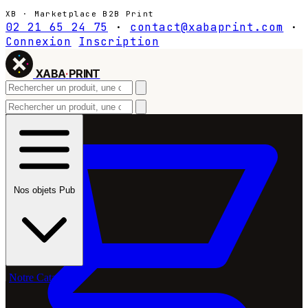
XB · Marketplace B2B Print
02 21 65 24 75
·
contact@xabaprint.com
·
Connexion
Inscription
XABA
·
PRINT
Nos objets Pub
Notre Catalogue