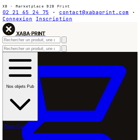
XB · Marketplace B2B Print
02 21 65 24 75
·
contact@xabaprint.com
·
Connexion
Inscription
XABA
·
PRINT
Nos objets Pub
Notre Catalogue