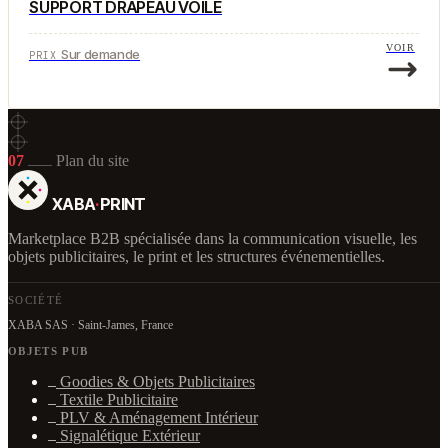
SUPPORT DRAPEAU VOILE
VOIR
Sur demande
PRIX
07
Plan du site
XABA
·
PRINT
Marketplace B2B spécialisée dans la communication visuelle, les
objets publicitaires, le print et les structures événementielles.
SOCIÉTÉ
XABA SAS · Saint-James, France
OBJETS PUB
Goodies & Objets Publicitaires
Textile Publicitaire
PLV & Aménagement Intérieur
Signalétique Extérieur