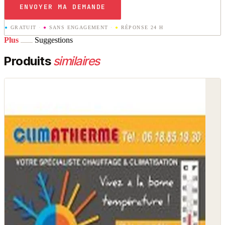
ENVOYER MA DEMANDE
●
GRATUIT
·
●
SANS ENGAGEMENT
·
●
RÉPONSE 24 H
Plus
Suggestions
Produits
similaires