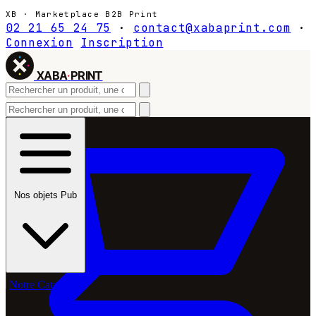
XB · Marketplace B2B Print
02 21 65 24 75
·
contact@xabaprint.com
·
Connexion
Inscription
XABA
·
PRINT
Nos objets Pub
Notre Catalogue