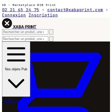
XB · Marketplace B2B Print
02 21 65 24 75
·
contact@xabaprint.com
·
Connexion
Inscription
XABA
·
PRINT
Nos objets Pub
Notre Catalogue