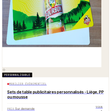
PERSONNALISABLE
MOBILIER ÉVÉNEMENTIEL
Sets de table publicitaires personnalisés - Liège, PP
ou mousse
VOIR
Sur demande
PRIX