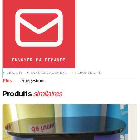
ENVOYER MA DEMANDE
●
GRATUIT
·
●
SANS ENGAGEMENT
·
●
RÉPONSE 24 H
Plus
Suggestions
Produits
similaires