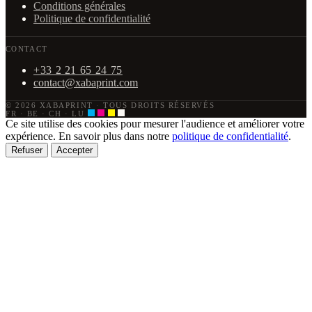
Conditions générales
Politique de confidentialité
CONTACT
+33 2 21 65 24 75
contact@xabaprint.com
© 2026 XABAPRINT
·
TOUS DROITS RÉSERVÉS
FR · BE · CH · LU
Ce site utilise des cookies pour mesurer l'audience et améliorer votre
expérience. En savoir plus dans notre
politique de confidentialité
.
Refuser
Accepter