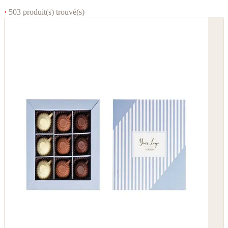
·
503 produit(s) trouvé(s)