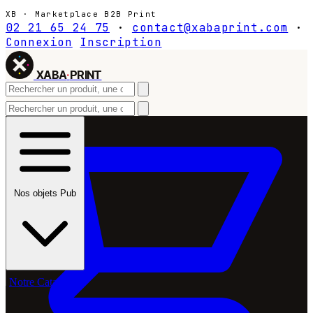
XB · Marketplace B2B Print
02 21 65 24 75
·
contact@xabaprint.com
·
Connexion
Inscription
XABA
·
PRINT
Nos objets Pub
Notre Catalogue