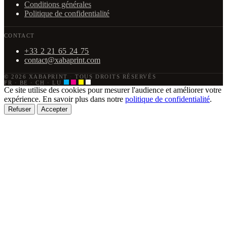
Conditions générales
Politique de confidentialité
CONTACT
+33 2 21 65 24 75
contact@xabaprint.com
© 2026 XABAPRINT
·
TOUS DROITS RÉSERVÉS
FR · BE · CH · LU
Ce site utilise des cookies pour mesurer l'audience et améliorer votre
expérience. En savoir plus dans notre
politique de confidentialité
.
Refuser
Accepter