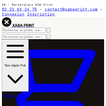
XB · Marketplace B2B Print
02 21 65 24 75
·
contact@xabaprint.com
·
Connexion
Inscription
XABA
·
PRINT
Nos objets Pub
Notre Catalogue