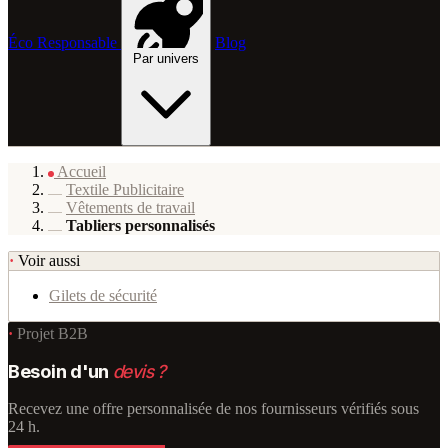
Éco Responsable
Blog
Par univers
Accueil
Textile Publicitaire
Vêtements de travail
Tabliers personnalisés
·
Voir aussi
Gilets de sécurité
·
Projet B2B
Besoin d'un
devis ?
Recevez une offre personnalisée de nos fournisseurs vérifiés sous
24 h.