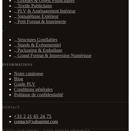
Goodies & Objets Publicitaires
Textile Publicitaire
PLV & Aménagement Intérieur
Signalétique Extérieur
Petit Format & Imprimerie
·
Structures Gonflables
Stands & Événementiel
Packaging & Emballage
Grand Format & Impression Numérique
INFORMATIONS
Notre catalogue
Blog
Guide PLV
Conditions générales
Politique de confidentialité
CONTACT
+33 2 21 65 24 75
contact@xabaprint.com
© 2026 XABAPRINT
·
TOUS DROITS RÉSERVÉS