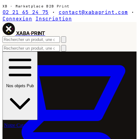
XB · Marketplace B2B Print
02 21 65 24 75
·
contact@xabaprint.com
·
Connexion
Inscription
XABA
·
PRINT
Nos objets Pub
Notre Catalogue