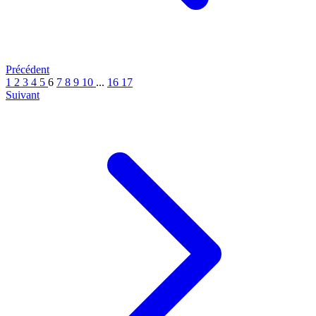
Précédent
1
2
3
4
5
6
7
8
9
10
...
16
17
Suivant