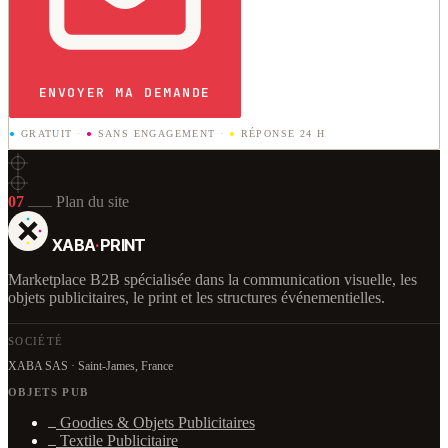
ENVOYER MA DEMANDE
●
GRATUIT
·
●
SANS ENGAGEMENT
·
●
RÉPONSE 24 H
07
Plan du site
XABA
·
PRINT
Marketplace B2B spécialisée dans la communication visuelle, les
objets publicitaires, le print et les structures événementielles.
SOCIÉTÉ
XABA SAS · Saint-James, France
OBJETS PUB
Goodies & Objets Publicitaires
Textile Publicitaire