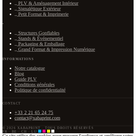
PLV & Aménagement Intérieur
Signalétique Extérieur
Petit Format & Imprimerie
·
Structures Gonflables
Stands & Événementiel
Packaging & Emballage
Grand Format & Impression Numérique
INFORMATIONS
Notre catalogue
Blog
Guide PLV
Conditions générales
Politique de confidentialité
CONTACT
+33 2 21 65 24 75
contact@xabaprint.com
© 2026 XABAPRINT
·
TOUS DROITS RÉSERVÉS
FR · BE · CH · LU
Ce site utilise des cookies pour mesurer l'audience et améliorer votre