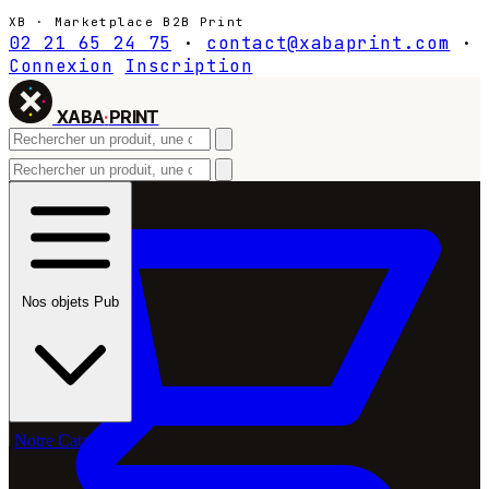
XB · Marketplace B2B Print
02 21 65 24 75
·
contact@xabaprint.com
·
Connexion
Inscription
XABA
·
PRINT
Nos objets Pub
Notre Catalogue