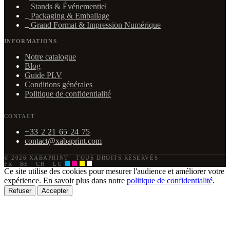
Stands & Événementiel
Packaging & Emballage
Grand Format & Impression Numérique
INFORMATIONS
Notre catalogue
Blog
Guide PLV
Conditions générales
Politique de confidentialité
CONTACT
+33 2 21 65 24 75
contact@xabaprint.com
© 2026 XABAPRINT
·
TOUS DROITS RÉSERVÉS
FR · BE · CH · LU
Ce site utilise des cookies pour mesurer l'audience et améliorer votre
expérience. En savoir plus dans notre
politique de confidentialité
.
Refuser
Accepter