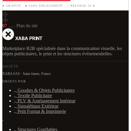
●
GRATUIT
·
●
SANS ENGAGEMENT
·
●
RÉPONSE 24 H
07
Plan du site
XABA
·
PRINT
Marketplace B2B spécialisée dans la communication visuelle, les
objets publicitaires, le print et les structures événementielles.
SOCIÉTÉ
XABA SAS · Saint-James, France
OBJETS PUB
Goodies & Objets Publicitaires
Textile Publicitaire
PLV & Aménagement Intérieur
Signalétique Extérieur
Petit Format & Imprimerie
·
Structures Gonflables