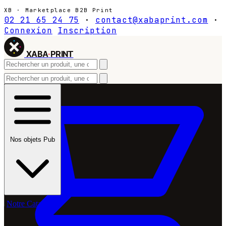
XB · Marketplace B2B Print
02 21 65 24 75
·
contact@xabaprint.com
·
Connexion
Inscription
XABA
·
PRINT
Nos objets Pub
Notre Catalogue