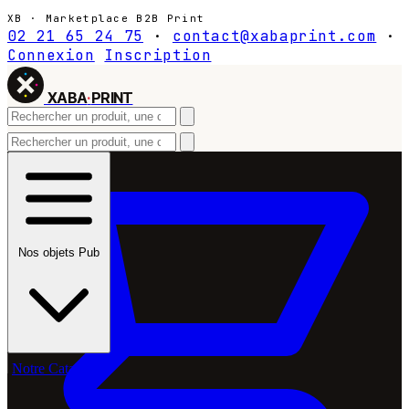
XB · Marketplace B2B Print
02 21 65 24 75
·
contact@xabaprint.com
·
Connexion
Inscription
XABA
·
PRINT
Nos objets Pub
Notre Catalogue