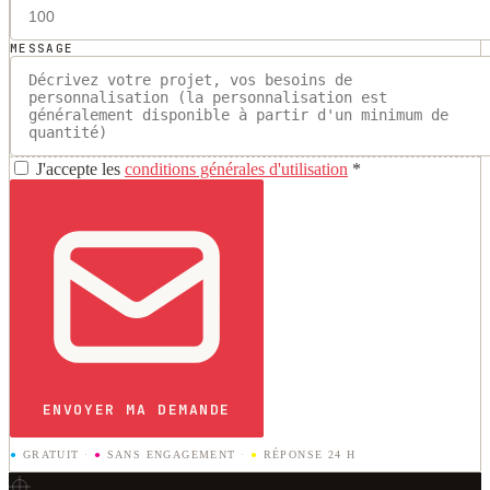
MESSAGE
J'accepte les
conditions générales d'utilisation
*
ENVOYER MA DEMANDE
●
GRATUIT
·
●
SANS ENGAGEMENT
·
●
RÉPONSE 24 H