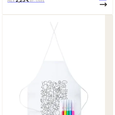
2,23 €
PRIX
HT / UNITÉ