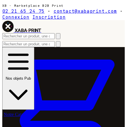
XB · Marketplace B2B Print
02 21 65 24 75
·
contact@xabaprint.com
·
Connexion
Inscription
XABA
·
PRINT
Nos objets Pub
Notre Catalogue