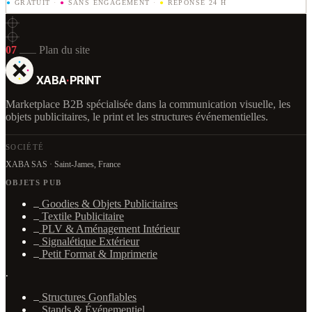
●
GRATUIT
·
●
SANS ENGAGEMENT
·
●
RÉPONSE 24 H
07
Plan du site
XABA
·
PRINT
Marketplace B2B spécialisée dans la communication visuelle, les
objets publicitaires, le print et les structures événementielles.
SOCIÉTÉ
XABA SAS · Saint-James, France
OBJETS PUB
Goodies & Objets Publicitaires
Textile Publicitaire
PLV & Aménagement Intérieur
Signalétique Extérieur
Petit Format & Imprimerie
·
Structures Gonflables
Stands & Événementiel