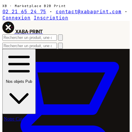
XB · Marketplace B2B Print
02 21 65 24 75
·
contact@xabaprint.com
·
Connexion
Inscription
XABA
·
PRINT
Nos objets Pub
Notre Catalogue