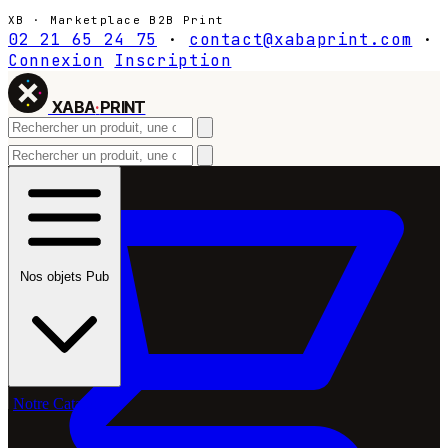
XB · Marketplace B2B Print
02 21 65 24 75
·
contact@xabaprint.com
·
Connexion
Inscription
XABA
·
PRINT
Nos objets Pub
Notre Catalogue