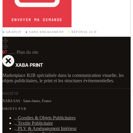
ENVOYER MA DEMANDE
●
GRATUIT
·
●
SANS ENGAGEMENT
·
●
RÉPONSE 24 H
07
Plan du site
XABA
·
PRINT
Marketplace B2B spécialisée dans la communication visuelle, les
objets publicitaires, le print et les structures événementielles.
SOCIÉTÉ
XABA SAS · Saint-James, France
OBJETS PUB
Goodies & Objets Publicitaires
Textile Publicitaire
PLV & Aménagement Intérieur