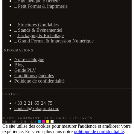
Signalétique Extérieur
Petit Format & Imprimerie
·
Structures Gonflables
Stands & Événementiel
Packaging & Emballage
Grand Format & Impression Numérique
INFORMATIONS
Notre catalogue
Blog
Guide PLV
Conditions générales
Politique de confidentialité
CONTACT
+33 2 21 65 24 75
contact@xabaprint.com
© 2026 XABAPRINT
·
TOUS DROITS RÉSERVÉS
FR · BE · CH · LU
Ce site utilise des cookies pour mesurer l'audience et améliorer votre
expérience. En savoir plus dans notre
politique de confidentialité
.