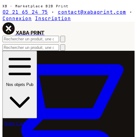
XB · Marketplace B2B Print
02 21 65 24 75
·
contact@xabaprint.com
·
Connexion
Inscription
XABA
·
PRINT
Nos objets Pub
Notre Catalogue