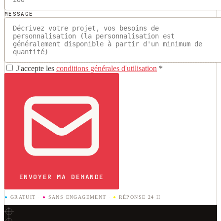
MESSAGE
J'accepte les
conditions générales d'utilisation
*
ENVOYER MA DEMANDE
●
GRATUIT
·
●
SANS ENGAGEMENT
·
●
RÉPONSE 24 H