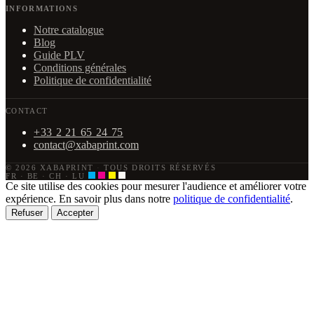
INFORMATIONS
Notre catalogue
Blog
Guide PLV
Conditions générales
Politique de confidentialité
CONTACT
+33 2 21 65 24 75
contact@xabaprint.com
© 2026 XABAPRINT
·
TOUS DROITS RÉSERVÉS
FR · BE · CH · LU
Ce site utilise des cookies pour mesurer l'audience et améliorer votre
expérience. En savoir plus dans notre
politique de confidentialité
.
Refuser
Accepter