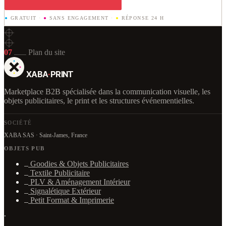
●
GRATUIT
·
●
SANS ENGAGEMENT
·
●
RÉPONSE 24 H
07
Plan du site
XABA
·
PRINT
Marketplace B2B spécialisée dans la communication visuelle, les
objets publicitaires, le print et les structures événementielles.
SOCIÉTÉ
XABA SAS · Saint-James, France
OBJETS PUB
Goodies & Objets Publicitaires
Textile Publicitaire
PLV & Aménagement Intérieur
Signalétique Extérieur
Petit Format & Imprimerie
·