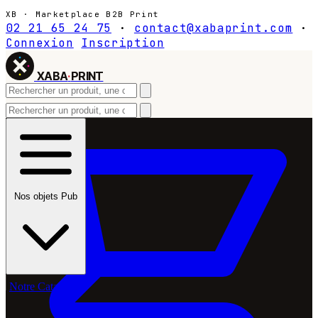
XB · Marketplace B2B Print
02 21 65 24 75
·
contact@xabaprint.com
·
Connexion
Inscription
XABA
·
PRINT
Nos objets Pub
Notre Catalogue