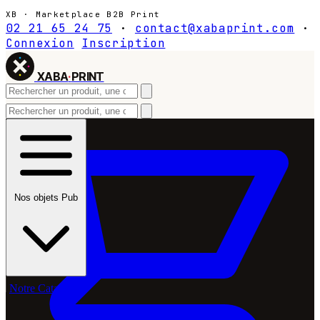
XB · Marketplace B2B Print
02 21 65 24 75
·
contact@xabaprint.com
·
Connexion
Inscription
XABA
·
PRINT
Nos objets Pub
Notre Catalogue