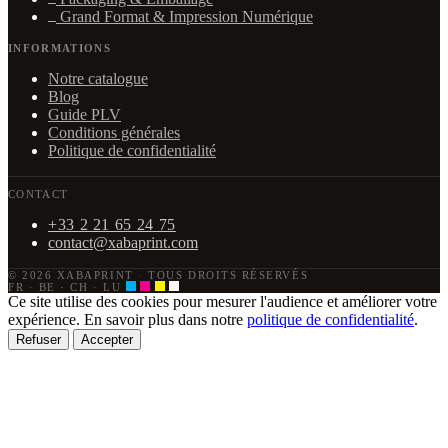
Grand Format & Impression Numérique
INFORMATIONS
Notre catalogue
Blog
Guide PLV
Conditions générales
Politique de confidentialité
CONTACT
+33 2 21 65 24 75
contact@xabaprint.com
© 2026 XABAPRINT
·
TOUS DROITS RÉSERVÉS
FR · BE · CH · LU
Ce site utilise des cookies pour mesurer l'audience et améliorer votre
expérience. En savoir plus dans notre
politique de confidentialité
.
Refuser
Accepter