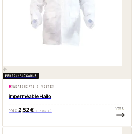
PERSONNALISABLE
SWEATSHIRTS & VESTES
imperméable Hailo
2,52 €
VOIR
PRIX
HT / UNITÉ