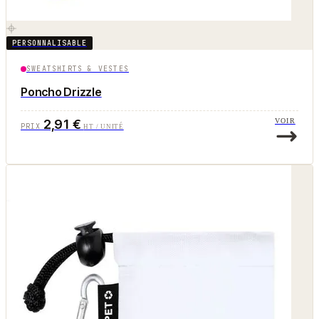
PERSONNALISABLE
SWEATSHIRTS & VESTES
Poncho Drizzle
2,91 €
VOIR
PRIX
HT / UNITÉ