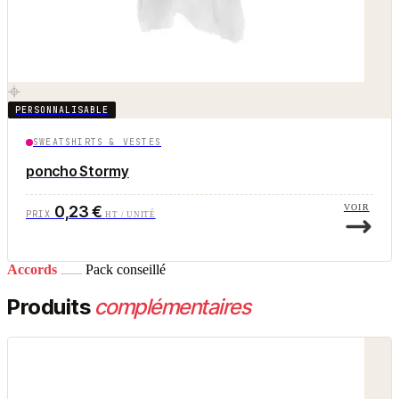
PERSONNALISABLE
SWEATSHIRTS & VESTES
poncho Stormy
0,23 €
VOIR
PRIX
HT / UNITÉ
Accords
Pack conseillé
Produits
complémentaires