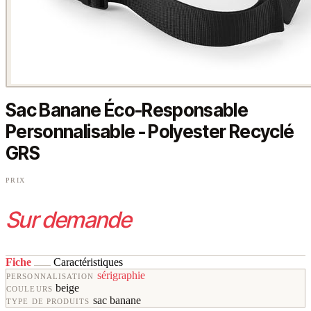
Sac Banane Éco-Responsable
Personnalisable - Polyester Recyclé
GRS
PRIX
Sur demande
Fiche
Caractéristiques
sérigraphie
PERSONNALISATION
beige
COULEURS
sac banane
TYPE DE PRODUITS