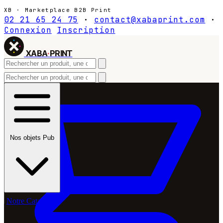
XB · Marketplace B2B Print
02 21 65 24 75
·
contact@xabaprint.com
·
Connexion
Inscription
XABA
·
PRINT
Nos objets Pub
Notre Catalogue