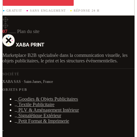
●
GRATUIT
·
●
SANS ENGAGEMENT
·
●
RÉPONSE 24 H
07
Plan du site
XABA
·
PRINT
Marketplace B2B spécialisée dans la communication visuelle, les
objets publicitaires, le print et les structures événementielles.
SOCIÉTÉ
XABA SAS · Saint-James, France
OBJETS PUB
Goodies & Objets Publicitaires
Textile Publicitaire
PLV & Aménagement Intérieur
Signalétique Extérieur
Petit Format & Imprimerie
·