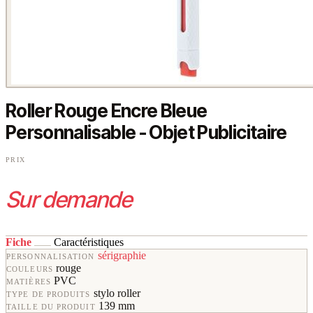
Roller Rouge Encre Bleue
Personnalisable - Objet Publicitaire
PRIX
Sur demande
Fiche
Caractéristiques
sérigraphie
PERSONNALISATION
rouge
COULEURS
PVC
MATIÈRES
stylo roller
TYPE DE PRODUITS
139 mm
TAILLE DU PRODUIT