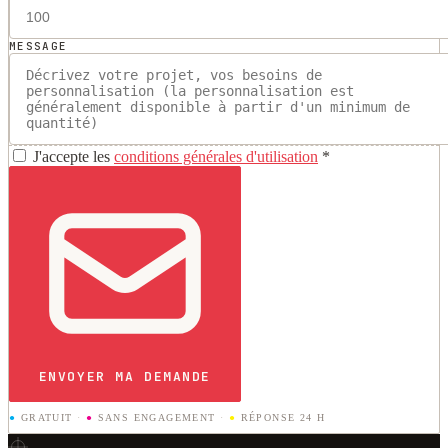
MESSAGE
J'accepte les
conditions générales d'utilisation
*
ENVOYER MA DEMANDE
●
GRATUIT
·
●
SANS ENGAGEMENT
·
●
RÉPONSE 24 H