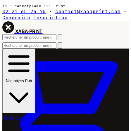
XB · Marketplace B2B Print
02 21 65 24 75
·
contact@xabaprint.com
·
Connexion
Inscription
XABA
·
PRINT
Nos objets Pub
Notre Catalogue