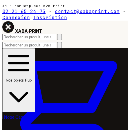
XB · Marketplace B2B Print
02 21 65 24 75
·
contact@xabaprint.com
·
Connexion
Inscription
XABA
·
PRINT
Nos objets Pub
Notre Catalogue