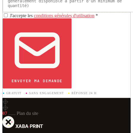
J'accepte les
conditions générales d'utilisation
*
ENVOYER MA DEMANDE
●
GRATUIT
·
●
SANS ENGAGEMENT
·
●
RÉPONSE 24 H
07
Plan du site
XABA
·
PRINT