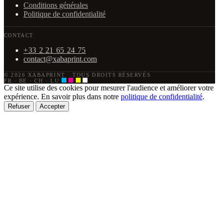
Conditions générales
Politique de confidentialité
CONTACT
+33 2 21 65 24 75
contact@xabaprint.com
© 2026 XABAPRINT
·
TOUS DROITS RÉSERVÉS
FR · BE · CH · LU
Ce site utilise des cookies pour mesurer l'audience et améliorer votre
expérience. En savoir plus dans notre
politique de confidentialité
.
Refuser
Accepter