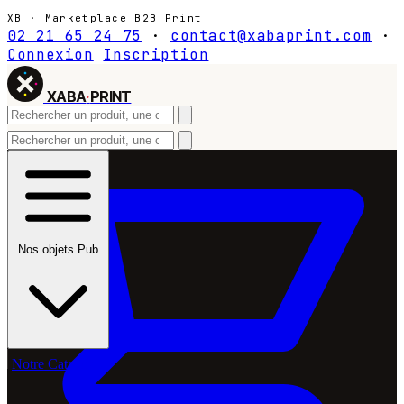
XB · Marketplace B2B Print
02 21 65 24 75
·
contact@xabaprint.com
·
Connexion
Inscription
XABA
·
PRINT
Nos objets Pub
Notre Catalogue