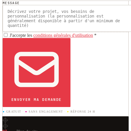
MESSAGE
J'accepte les
conditions générales d'utilisation
*
ENVOYER MA DEMANDE
●
GRATUIT
·
●
SANS ENGAGEMENT
·
●
RÉPONSE 24 H