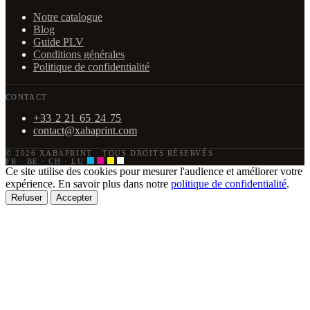
Notre catalogue
Blog
Guide PLV
Conditions générales
Politique de confidentialité
CONTACT
+33 2 21 65 24 75
contact@xabaprint.com
© 2026 XABAPRINT
·
TOUS DROITS RÉSERVÉS
FR · BE · CH · LU
Ce site utilise des cookies pour mesurer l'audience et améliorer votre
expérience. En savoir plus dans notre
politique de confidentialité
.
Refuser
Accepter