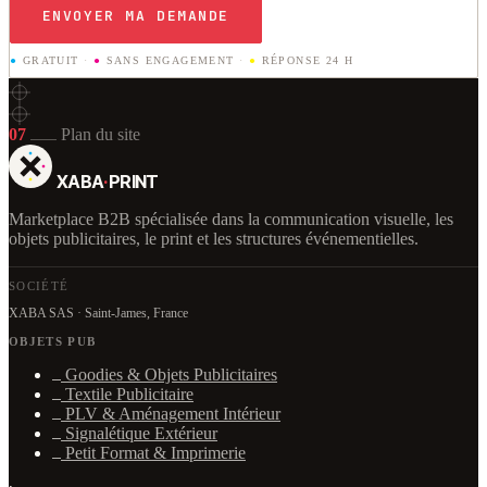
ENVOYER MA DEMANDE
●
GRATUIT
·
●
SANS ENGAGEMENT
·
●
RÉPONSE 24 H
07
Plan du site
XABA
·
PRINT
Marketplace B2B spécialisée dans la communication visuelle, les
objets publicitaires, le print et les structures événementielles.
SOCIÉTÉ
XABA SAS · Saint-James, France
OBJETS PUB
Goodies & Objets Publicitaires
Textile Publicitaire
PLV & Aménagement Intérieur
Signalétique Extérieur
Petit Format & Imprimerie