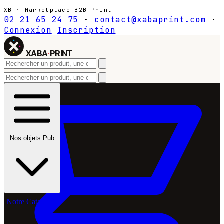
XB · Marketplace B2B Print
02 21 65 24 75
·
contact@xabaprint.com
·
Connexion
Inscription
XABA
·
PRINT
Nos objets Pub
Notre Catalogue