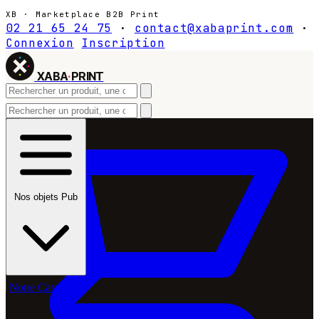
XB · Marketplace B2B Print
02 21 65 24 75
·
contact@xabaprint.com
·
Connexion
Inscription
XABA
·
PRINT
Nos objets Pub
Notre Catalogue