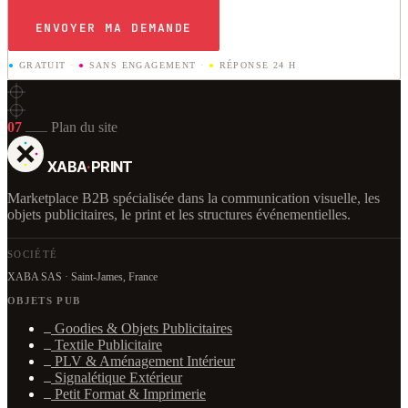
ENVOYER MA DEMANDE
●
GRATUIT
·
●
SANS ENGAGEMENT
·
●
RÉPONSE 24 H
07
Plan du site
XABA
·
PRINT
Marketplace B2B spécialisée dans la communication visuelle, les
objets publicitaires, le print et les structures événementielles.
SOCIÉTÉ
XABA SAS · Saint-James, France
OBJETS PUB
Goodies & Objets Publicitaires
Textile Publicitaire
PLV & Aménagement Intérieur
Signalétique Extérieur
Petit Format & Imprimerie