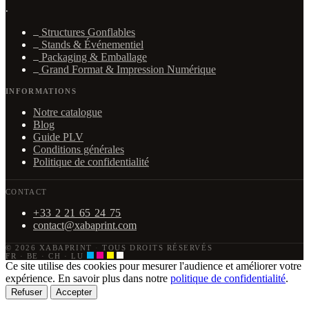
·
Structures Gonflables
Stands & Événementiel
Packaging & Emballage
Grand Format & Impression Numérique
INFORMATIONS
Notre catalogue
Blog
Guide PLV
Conditions générales
Politique de confidentialité
CONTACT
+33 2 21 65 24 75
contact@xabaprint.com
© 2026 XABAPRINT
·
TOUS DROITS RÉSERVÉS
FR · BE · CH · LU
Ce site utilise des cookies pour mesurer l'audience et améliorer votre
expérience. En savoir plus dans notre
politique de confidentialité
.
Refuser
Accepter