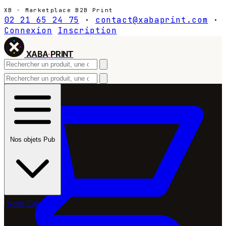
XB · Marketplace B2B Print
02 21 65 24 75
·
contact@xabaprint.com
·
Connexion
Inscription
XABA
·
PRINT
Nos objets Pub
Notre Catalogue