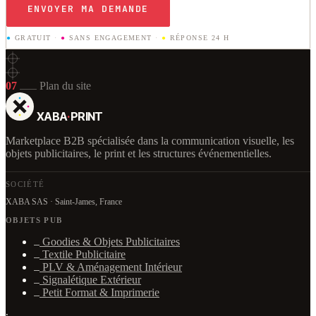
ENVOYER MA DEMANDE
●
GRATUIT
·
●
SANS ENGAGEMENT
·
●
RÉPONSE 24 H
07
Plan du site
XABA
·
PRINT
Marketplace B2B spécialisée dans la communication visuelle, les
objets publicitaires, le print et les structures événementielles.
SOCIÉTÉ
XABA SAS · Saint-James, France
OBJETS PUB
Goodies & Objets Publicitaires
Textile Publicitaire
PLV & Aménagement Intérieur
Signalétique Extérieur
Petit Format & Imprimerie
·