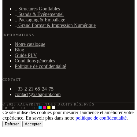
Structures Gonflables
Stands & Événementiel
Packaging & Emballage
Grand Format & Impression Numérique
INFORMATIONS
Notre catalogue
Blog
Guide PLV
Conditions générales
Politique de confidentialité
CONTACT
+33 2 21 65 24 75
contact@xabaprint.com
© 2026 XABAPRINT
·
TOUS DROITS RÉSERVÉS
FR · BE · CH · LU
Ce site utilise des cookies pour mesurer l'audience et améliorer votre
expérience. En savoir plus dans notre
politique de confidentialité
.
Refuser
Accepter