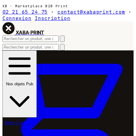
XB · Marketplace B2B Print
02 21 65 24 75
·
contact@xabaprint.com
·
Connexion
Inscription
XABA
·
PRINT
Nos objets Pub
Notre Catalogue