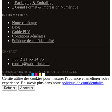
Packaging & Emballage
Grand Format & Impression Numérique
INFORMATIONS
Notre catalogue
Blog
Guide PLV
Conditions générales
Politique de confidentialité
CONTACT
+33 2 21 65 24 75
contact@xabaprint.com
© 2026 XABAPRINT
·
TOUS DROITS RÉSERVÉS
FR · BE · CH · LU
Ce site utilise des cookies pour mesurer l'audience et améliorer votre
expérience. En savoir plus dans notre
politique de confidentialité
.
Refuser
Accepter