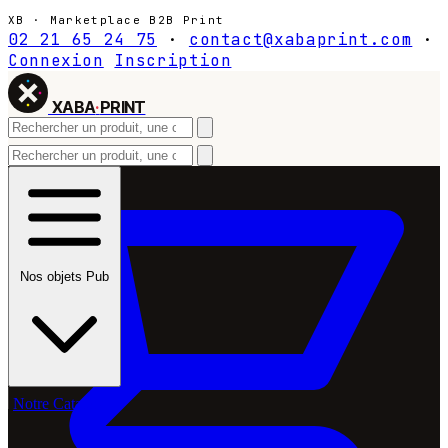
XB · Marketplace B2B Print
02 21 65 24 75
·
contact@xabaprint.com
·
Connexion
Inscription
XABA
·
PRINT
Nos objets Pub
Notre Catalogue