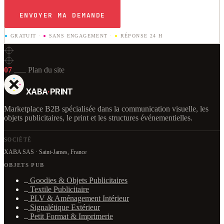
ENVOYER MA DEMANDE
●
GRATUIT
·
●
SANS ENGAGEMENT
·
●
RÉPONSE 24 H
07
Plan du site
XABA
·
PRINT
Marketplace B2B spécialisée dans la communication visuelle, les
objets publicitaires, le print et les structures événementielles.
SOCIÉTÉ
XABA SAS · Saint-James, France
OBJETS PUB
Goodies & Objets Publicitaires
Textile Publicitaire
PLV & Aménagement Intérieur
Signalétique Extérieur
Petit Format & Imprimerie