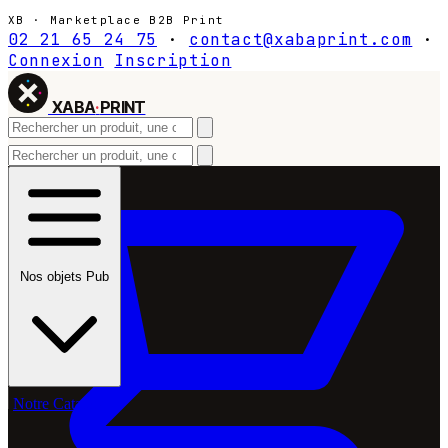
XB · Marketplace B2B Print
02 21 65 24 75
·
contact@xabaprint.com
·
Connexion
Inscription
XABA
·
PRINT
Nos objets Pub
Notre Catalogue