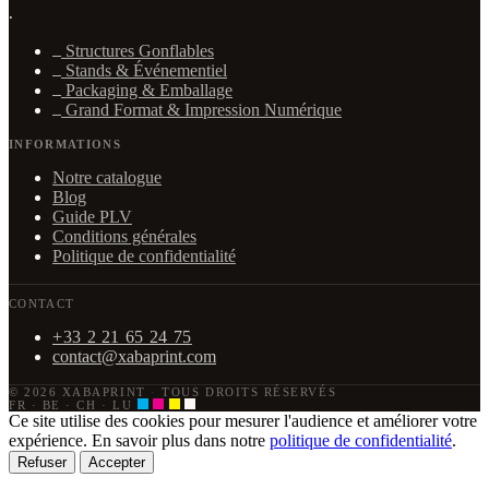
·
Structures Gonflables
Stands & Événementiel
Packaging & Emballage
Grand Format & Impression Numérique
INFORMATIONS
Notre catalogue
Blog
Guide PLV
Conditions générales
Politique de confidentialité
CONTACT
+33 2 21 65 24 75
contact@xabaprint.com
© 2026 XABAPRINT
·
TOUS DROITS RÉSERVÉS
FR · BE · CH · LU
Ce site utilise des cookies pour mesurer l'audience et améliorer votre
expérience. En savoir plus dans notre
politique de confidentialité
.
Refuser
Accepter