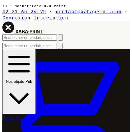
XB · Marketplace B2B Print
02 21 65 24 75
·
contact@xabaprint.com
·
Connexion
Inscription
XABA
·
PRINT
Nos objets Pub
Notre Catalogue