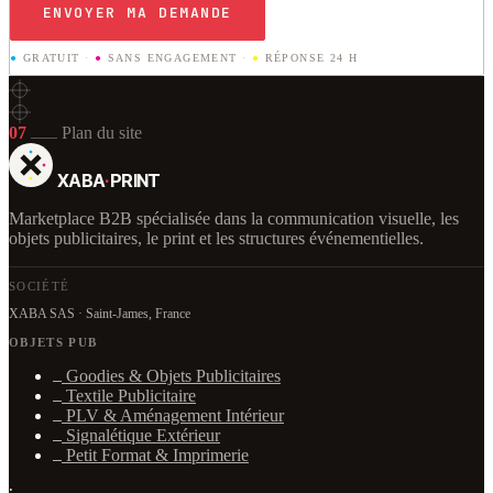
ENVOYER MA DEMANDE
●
GRATUIT
·
●
SANS ENGAGEMENT
·
●
RÉPONSE 24 H
07
Plan du site
XABA
·
PRINT
Marketplace B2B spécialisée dans la communication visuelle, les
objets publicitaires, le print et les structures événementielles.
SOCIÉTÉ
XABA SAS · Saint-James, France
OBJETS PUB
Goodies & Objets Publicitaires
Textile Publicitaire
PLV & Aménagement Intérieur
Signalétique Extérieur
Petit Format & Imprimerie
·