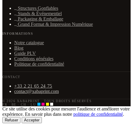
Structures Gonflables
Stands & Événementiel
Packaging & Emballage
Grand Format & Impression Numérique
INFORMATIONS
Notre catalogue
Blog
Guide PLV
Conditions générales
Politique de confidentialité
CONTACT
+33 2 21 65 24 75
contact@xabaprint.com
© 2026 XABAPRINT
·
TOUS DROITS RÉSERVÉS
FR · BE · CH · LU
Ce site utilise des cookies pour mesurer l'audience et améliorer votre
expérience. En savoir plus dans notre
politique de confidentialité
.
Refuser
Accepter