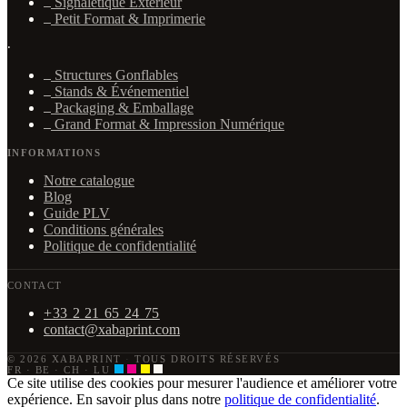
Signalétique Extérieur
Petit Format & Imprimerie
·
Structures Gonflables
Stands & Événementiel
Packaging & Emballage
Grand Format & Impression Numérique
INFORMATIONS
Notre catalogue
Blog
Guide PLV
Conditions générales
Politique de confidentialité
CONTACT
+33 2 21 65 24 75
contact@xabaprint.com
© 2026 XABAPRINT
·
TOUS DROITS RÉSERVÉS
FR · BE · CH · LU
Ce site utilise des cookies pour mesurer l'audience et améliorer votre
expérience. En savoir plus dans notre
politique de confidentialité
.