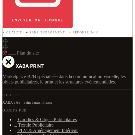
ENVOYER MA DEMANDE
●
GRATUIT
·
●
SANS ENGAGEMENT
·
●
RÉPONSE 24 H
07
Plan du site
XABA
·
PRINT
Marketplace B2B spécialisée dans la communication visuelle, les
objets publicitaires, le print et les structures événementielles.
SOCIÉTÉ
XABA SAS · Saint-James, France
OBJETS PUB
Goodies & Objets Publicitaires
Textile Publicitaire
PLV & Aménagement Intérieur