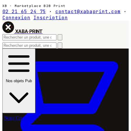
XB · Marketplace B2B Print
02 21 65 24 75
·
contact@xabaprint.com
·
Connexion
Inscription
XABA
·
PRINT
Nos objets Pub
Notre Catalogue