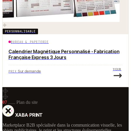
PERSONNALISABLE
BUREAU & PAPETERIE
Calendrier Magnétique Personnalisé - Fabrication
Française Express 3 Jours
VOIR
Sur demande
PRIX
07
Plan du site
XABA
·
PRINT
Marketplace B2B spécialisée dans la communication visuelle, les
objets publicitaires, le print et les structures événementielles.