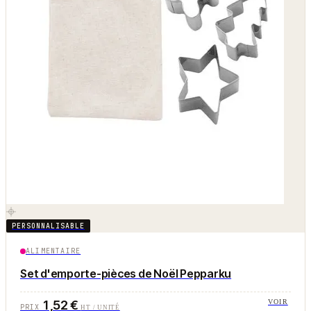
PERSONNALISABLE
ALIMENTAIRE
Set d'emporte-pièces de Noël Pepparku
1,52 €
VOIR
PRIX
HT / UNITÉ