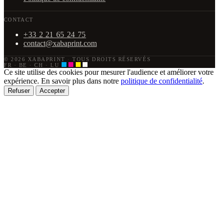
CONTACT
+33 2 21 65 24 75
contact@xabaprint.com
© 2026 XABAPRINT
·
TOUS DROITS RÉSERVÉS
FR · BE · CH · LU
Ce site utilise des cookies pour mesurer l'audience et améliorer votre
expérience. En savoir plus dans notre
politique de confidentialité
.
Refuser
Accepter