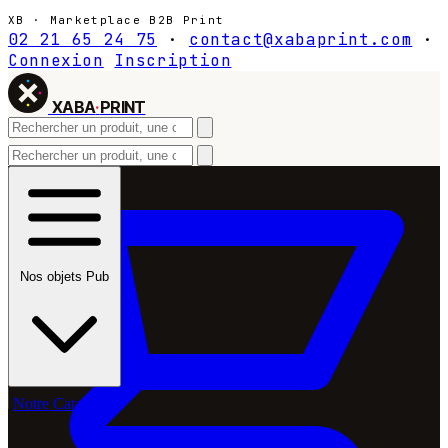
XB · Marketplace B2B Print
02 21 65 24 75
·
contact@xabaprint.com
·
Connexion
Inscription
XABA
·
PRINT
Nos objets Pub
Notre Catalogue