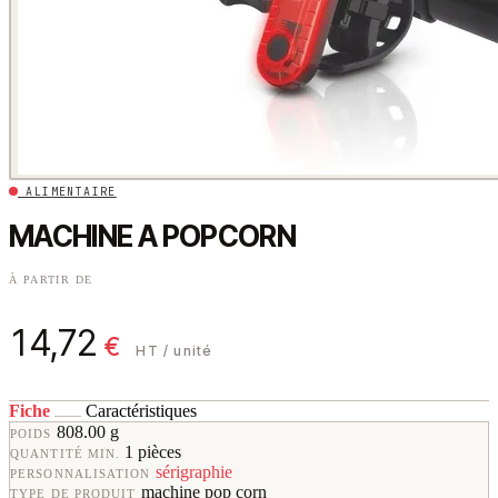
ALIMENTAIRE
MACHINE A POPCORN
À PARTIR DE
14,72
€
HT / unité
Fiche
Caractéristiques
808.00 g
POIDS
1 pièces
QUANTITÉ MIN.
sérigraphie
PERSONNALISATION
machine pop corn
TYPE DE PRODUIT