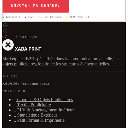
ENVOYER MA DEMANDE
●
GRATUIT
·
●
SANS ENGAGEMENT
·
●
RÉPONSE 24 H
07
Plan du site
XABA
·
PRINT
Marketplace B2B spécialisée dans la communication visuelle, les
objets publicitaires, le print et les structures événementielles.
SOCIÉTÉ
XABA SAS · Saint-James, France
OBJETS PUB
Goodies & Objets Publicitaires
Textile Publicitaire
PLV & Aménagement Intérieur
Signalétique Extérieur
Petit Format & Imprimerie