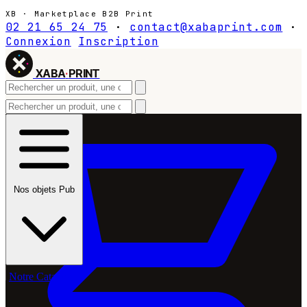
XB · Marketplace B2B Print
02 21 65 24 75
·
contact@xabaprint.com
·
Connexion
Inscription
XABA
·
PRINT
Nos objets Pub
Notre Catalogue