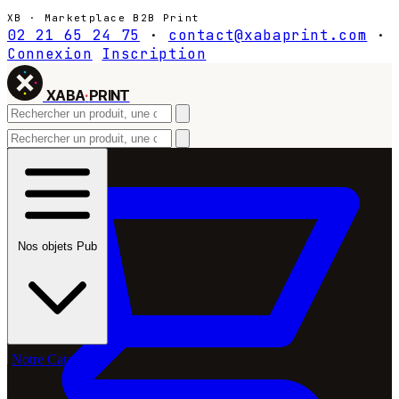
XB · Marketplace B2B Print
02 21 65 24 75
·
contact@xabaprint.com
·
Connexion
Inscription
XABA
·
PRINT
Nos objets Pub
Notre Catalogue