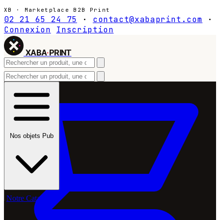
XB · Marketplace B2B Print
02 21 65 24 75
·
contact@xabaprint.com
·
Connexion
Inscription
XABA
·
PRINT
Nos objets Pub
Notre Catalogue