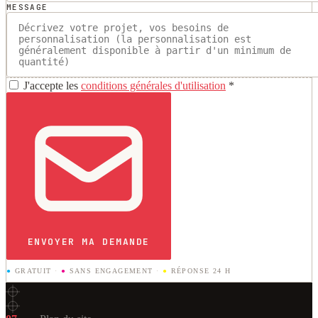
MESSAGE
J'accepte les
conditions générales d'utilisation
*
ENVOYER MA DEMANDE
●
GRATUIT
·
●
SANS ENGAGEMENT
·
●
RÉPONSE 24 H