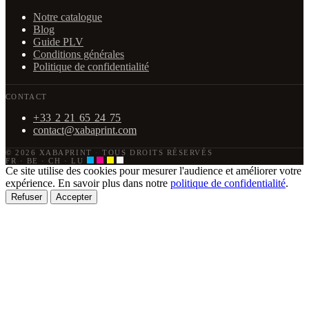
Notre catalogue
Blog
Guide PLV
Conditions générales
Politique de confidentialité
CONTACT
+33 2 21 65 24 75
contact@xabaprint.com
© 2026 XABAPRINT
·
TOUS DROITS RÉSERVÉS
FR · BE · CH · LU
Ce site utilise des cookies pour mesurer l'audience et améliorer votre
expérience. En savoir plus dans notre
politique de confidentialité
.
Refuser
Accepter