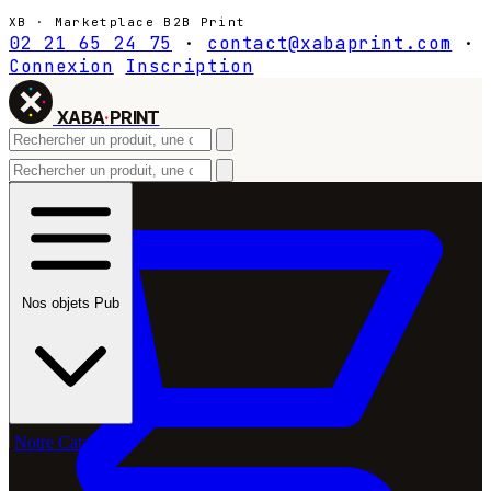
XB · Marketplace B2B Print
02 21 65 24 75
·
contact@xabaprint.com
·
Connexion
Inscription
XABA
·
PRINT
Nos objets Pub
Notre Catalogue