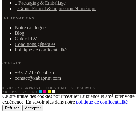
Packaging & Emballage
Grand Format & Impression Numérique
INFORMATIONS
Notre catalogue
Blog
Guide PLV
Conditions générales
Politique de confidentialité
CONTACT
+33 2 21 65 24 75
contact@xabaprint.com
© 2026 XABAPRINT
·
TOUS DROITS RÉSERVÉS
FR · BE · CH · LU
Ce site utilise des cookies pour mesurer l'audience et améliorer votre
expérience. En savoir plus dans notre
politique de confidentialité
.
Refuser
Accepter