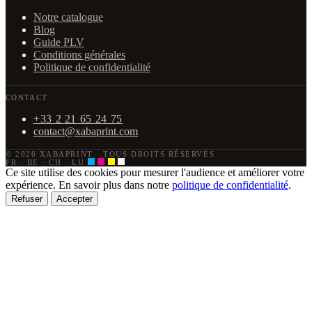
Notre catalogue
Blog
Guide PLV
Conditions générales
Politique de confidentialité
CONTACT
+33 2 21 65 24 75
contact@xabaprint.com
© 2026 XABAPRINT
·
TOUS DROITS RÉSERVÉS
FR · BE · CH · LU
Ce site utilise des cookies pour mesurer l'audience et améliorer votre
expérience. En savoir plus dans notre
politique de confidentialité
.
Refuser
Accepter