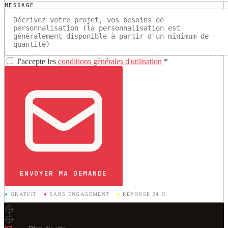
MESSAGE
J'accepte les
conditions générales d'utilisation
*
ENVOYER MA DEMANDE
●
GRATUIT
·
●
SANS ENGAGEMENT
·
●
RÉPONSE 24 H