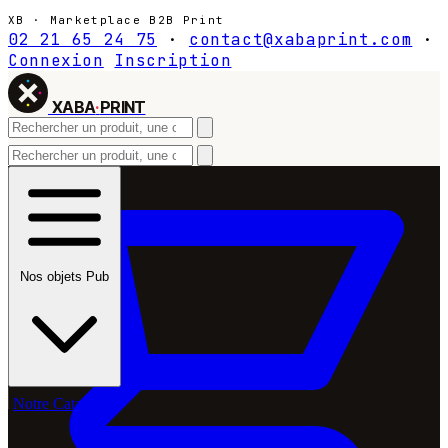
XB · Marketplace B2B Print
02 21 65 24 75
·
contact@xabaprint.com
·
Connexion
Inscription
XABA
·
PRINT
Nos objets Pub
Notre Catalogue