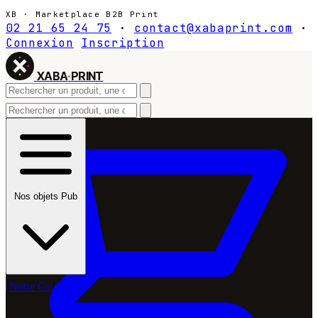
XB · Marketplace B2B Print
02 21 65 24 75
·
contact@xabaprint.com
·
Connexion
Inscription
XABA
·
PRINT
Nos objets Pub
Notre Catalogue