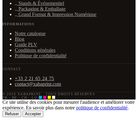
Stands & Événementiel
Packaging & Emballage
Grand Format & Impression Numérique
INFORMATIONS
Notre catalogue
Blog
Guide PLV
Conditions générales
Politique de confidentialité
CONTACT
+33 2 21 65 24 75
contact@xabaprint.com
© 2026 XABAPRINT
·
TOUS DROITS RÉSERVÉS
FR · BE · CH · LU
Ce site utilise des cookies pour mesurer l'audience et améliorer votre
expérience. En savoir plus dans notre
politique de confidentialité
.
Refuser
Accepter