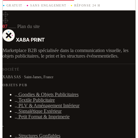
●
GRATUIT
·
●
SANS ENGAGEMENT
·
●
RÉPONSE 24 H
07
Plan du site
XABA
·
PRINT
Marketplace B2B spécialisée dans la communication visuelle, les
objets publicitaires, le print et les structures événementielles.
SOCIÉTÉ
XABA SAS · Saint-James, France
OBJETS PUB
Goodies & Objets Publicitaires
Textile Publicitaire
PLV & Aménagement Intérieur
Signalétique Extérieur
Petit Format & Imprimerie
·
Structures Gonflables