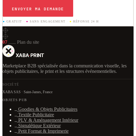
ENVOYER MA DEMANDE
●
GRATUIT
·
●
SANS ENGAGEMENT
·
●
RÉPONSE 24 H
07
Plan du site
XABA
·
PRINT
Marketplace B2B spécialisée dans la communication visuelle, les
objets publicitaires, le print et les structures événementielles.
SOCIÉTÉ
XABA SAS · Saint-James, France
OBJETS PUB
Goodies & Objets Publicitaires
Textile Publicitaire
PLV & Aménagement Intérieur
Signalétique Extérieur
Petit Format & Imprimerie