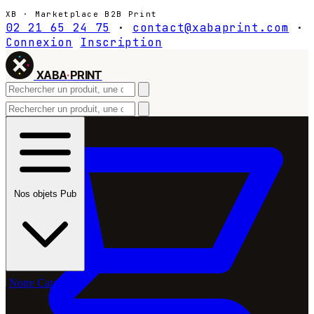
XB · Marketplace B2B Print
02 21 65 24 75
·
contact@xabaprint.com
·
Connexion
Inscription
XABA
·
PRINT
Nos objets Pub
Notre Catalogue