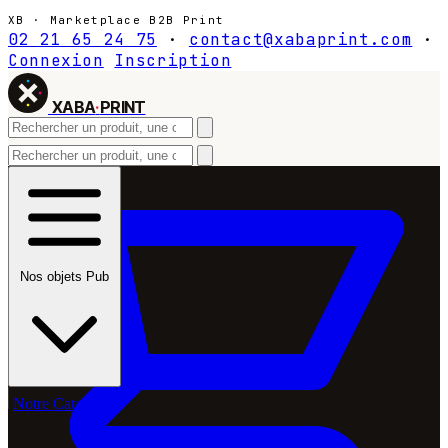
XB · Marketplace B2B Print
02 21 65 24 75
·
contact@xabaprint.com
·
Connexion
Inscription
XABA
·
PRINT
Nos objets Pub
Notre Catalogue