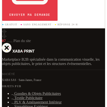
ENVOYER MA DEMANDE
●
GRATUIT
·
●
SANS ENGAGEMENT
·
●
RÉPONSE 24 H
07
Plan du site
XABA
·
PRINT
Marketplace B2B spécialisée dans la communication visuelle, les
objets publicitaires, le print et les structures événementielles.
SOCIÉTÉ
XABA SAS · Saint-James, France
OBJETS PUB
Goodies & Objets Publicitaires
Textile Publicitaire
PLV & Aménagement Intérieur
Signalétique Extérieur