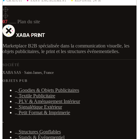
●
GRATUIT
·
●
SANS ENGAGEMENT
·
●
RÉPONSE 24 H
07
Plan du site
XABA
·
PRINT
Marketplace B2B spécialisée dans la communication visuelle, les
objets publicitaires, le print et les structures événementielles.
SOCIÉTÉ
XABA SAS · Saint-James, France
OBJETS PUB
Goodies & Objets Publicitaires
Textile Publicitaire
PLV & Aménagement Intérieur
Signalétique Extérieur
Petit Format & Imprimerie
·
Structures Gonflables
Stands & Événementiel