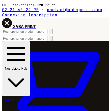
XB · Marketplace B2B Print
02 21 65 24 75
·
contact@xabaprint.com
·
Connexion
Inscription
XABA
·
PRINT
Nos objets Pub
Notre Catalogue