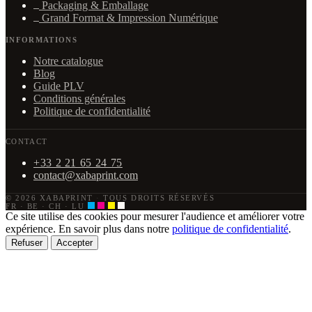
Packaging & Emballage
Grand Format & Impression Numérique
INFORMATIONS
Notre catalogue
Blog
Guide PLV
Conditions générales
Politique de confidentialité
CONTACT
+33 2 21 65 24 75
contact@xabaprint.com
© 2026 XABAPRINT
·
TOUS DROITS RÉSERVÉS
FR · BE · CH · LU
Ce site utilise des cookies pour mesurer l'audience et améliorer votre
expérience. En savoir plus dans notre
politique de confidentialité
.
Refuser
Accepter