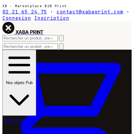
XB · Marketplace B2B Print
02 21 65 24 75
·
contact@xabaprint.com
·
Connexion
Inscription
XABA
·
PRINT
Nos objets Pub
Notre Catalogue