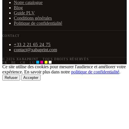
Notre catalogue
Blog
Guide PLV
Conditions générales
Politique de confidentialité
CONTACT
+33 2 21 65 24 75
contact@xabaprint.com
© 2026 XABAPRINT
·
TOUS DROITS RÉSERVÉS
FR · BE · CH · LU
Ce site utilise des cookies pour mesurer l'audience et améliorer votre
expérience. En savoir plus dans notre
politique de confidentialité
.
Refuser
Accepter