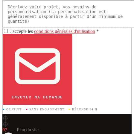
J'accepte les
conditions générales d'utilisation
*
ENVOYER MA DEMANDE
●
GRATUIT
·
●
SANS ENGAGEMENT
·
●
RÉPONSE 24 H
07
Plan du site