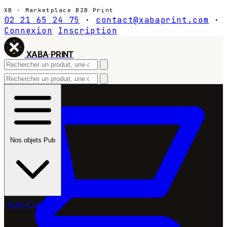
XB · Marketplace B2B Print
02 21 65 24 75
·
contact@xabaprint.com
·
Connexion
Inscription
XABA
·
PRINT
Nos objets Pub
Notre Catalogue