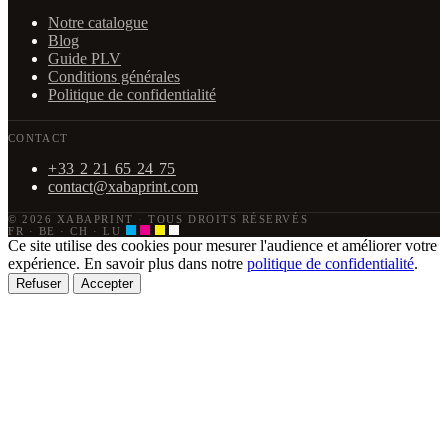
Notre catalogue
Blog
Guide PLV
Conditions générales
Politique de confidentialité
CONTACT
+33 2 21 65 24 75
contact@xabaprint.com
© 2026 XABAPRINT
·
TOUS DROITS RÉSERVÉS
FR · BE · CH · LU
Ce site utilise des cookies pour mesurer l'audience et améliorer votre
expérience. En savoir plus dans notre
politique de confidentialité
.
Refuser
Accepter