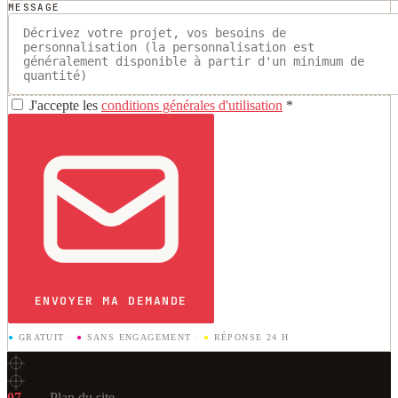
MESSAGE
J'accepte les
conditions générales d'utilisation
*
ENVOYER MA DEMANDE
●
GRATUIT
·
●
SANS ENGAGEMENT
·
●
RÉPONSE 24 H
07
Plan du site