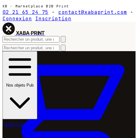
XB · Marketplace B2B Print
02 21 65 24 75
·
contact@xabaprint.com
·
Connexion
Inscription
XABA
·
PRINT
Nos objets Pub
Notre Catalogue