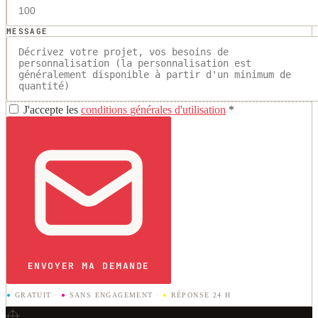
MESSAGE
J'accepte les
conditions générales d'utilisation
*
ENVOYER MA DEMANDE
●
GRATUIT
·
●
SANS ENGAGEMENT
·
●
RÉPONSE 24 H