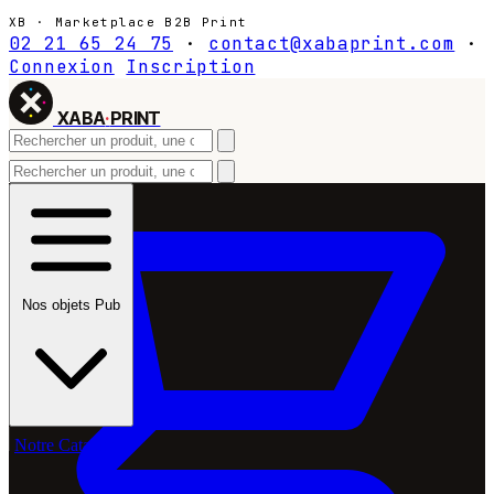
XB · Marketplace B2B Print
02 21 65 24 75
·
contact@xabaprint.com
·
Connexion
Inscription
XABA
·
PRINT
Nos objets Pub
Notre Catalogue