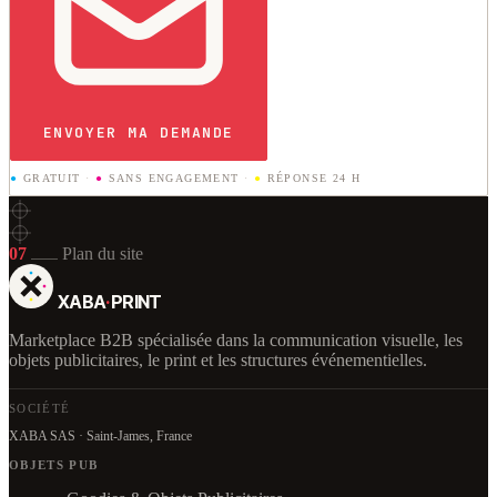
ENVOYER MA DEMANDE
●
GRATUIT
·
●
SANS ENGAGEMENT
·
●
RÉPONSE 24 H
07
Plan du site
XABA
·
PRINT
Marketplace B2B spécialisée dans la communication visuelle, les
objets publicitaires, le print et les structures événementielles.
SOCIÉTÉ
XABA SAS · Saint-James, France
OBJETS PUB