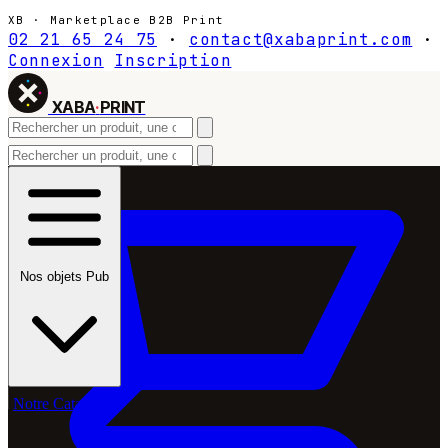
XB · Marketplace B2B Print
02 21 65 24 75
·
contact@xabaprint.com
·
Connexion
Inscription
XABA
·
PRINT
Nos objets Pub
Notre Catalogue