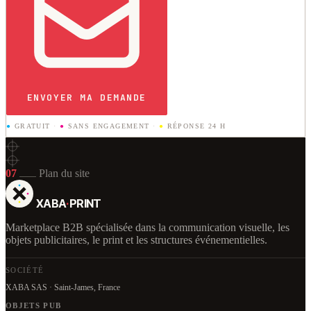
ENVOYER MA DEMANDE
●
GRATUIT
·
●
SANS ENGAGEMENT
·
●
RÉPONSE 24 H
07
Plan du site
XABA
·
PRINT
Marketplace B2B spécialisée dans la communication visuelle, les
objets publicitaires, le print et les structures événementielles.
SOCIÉTÉ
XABA SAS · Saint-James, France
OBJETS PUB