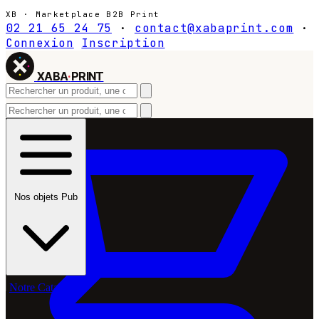
XB · Marketplace B2B Print
02 21 65 24 75
·
contact@xabaprint.com
·
Connexion
Inscription
XABA
·
PRINT
Nos objets Pub
Notre Catalogue