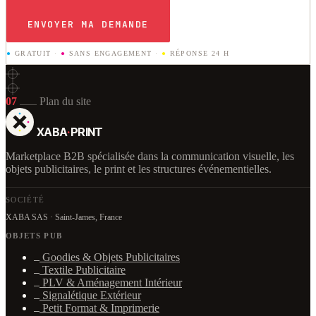
ENVOYER MA DEMANDE
●
GRATUIT
·
●
SANS ENGAGEMENT
·
●
RÉPONSE 24 H
07
Plan du site
XABA
·
PRINT
Marketplace B2B spécialisée dans la communication visuelle, les
objets publicitaires, le print et les structures événementielles.
SOCIÉTÉ
XABA SAS · Saint-James, France
OBJETS PUB
Goodies & Objets Publicitaires
Textile Publicitaire
PLV & Aménagement Intérieur
Signalétique Extérieur
Petit Format & Imprimerie