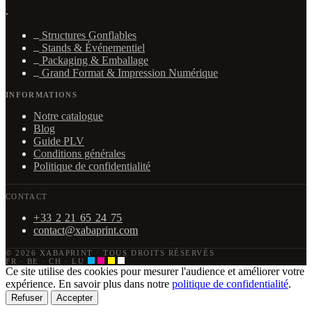
·
Structures Gonflables
Stands & Événementiel
Packaging & Emballage
Grand Format & Impression Numérique
INFORMATIONS
Notre catalogue
Blog
Guide PLV
Conditions générales
Politique de confidentialité
CONTACT
+33 2 21 65 24 75
contact@xabaprint.com
© 2026 XABAPRINT
·
TOUS DROITS RÉSERVÉS
FR · BE · CH · LU
Ce site utilise des cookies pour mesurer l'audience et améliorer votre
expérience. En savoir plus dans notre
politique de confidentialité
.
Refuser
Accepter