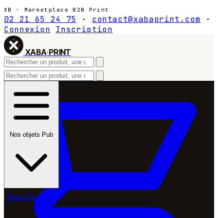
XB · Marketplace B2B Print
02 21 65 24 75
·
contact@xabaprint.com
·
Connexion
Inscription
XABA
·
PRINT
Nos objets Pub
Notre Catalogue